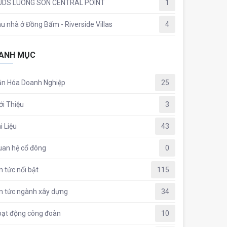
UDS LUONG SON CENTRAL POINT
1
u nhà ở Đồng Bẩm - Riverside Villas
4
ANH MỤC
ăn Hóa Doanh Nghiệp
25
ới Thiệu
3
i Liệu
43
an hệ cổ đông
0
n tức nổi bật
115
n tức ngành xây dựng
34
oạt động công đoàn
10