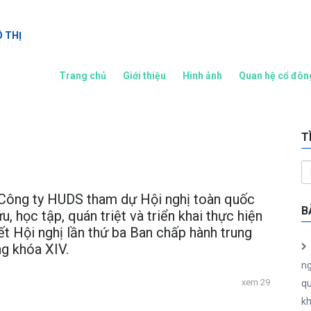
Ô THỊ
Trang chủ
Giới thiệu
Hình ảnh
Quan hệ cổ đôn
T
Công ty HUDS tham dự Hội nghị toàn quốc
B
u, học tập, quán triệt và triển khai thực hiện
t Hội nghị lần thứ ba Ban chấp hành trung
g khóa XIV.
ng
xem 29
qu
kh