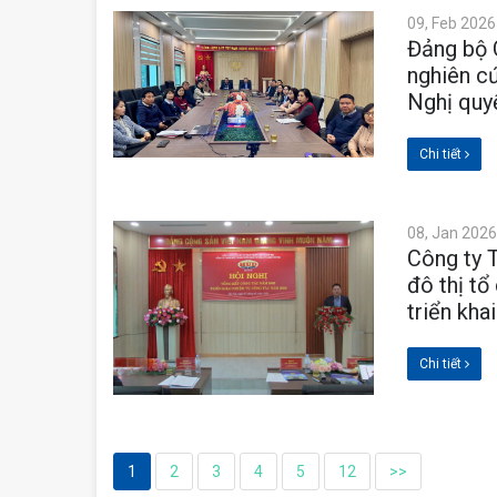
09, Feb 2026
Đảng bộ 
nghiên cứ
Nghị quy
Chi tiết
08, Jan 2026
Công ty 
đô thị tổ
triển kha
Chi tiết
1
2
3
4
5
12
>>