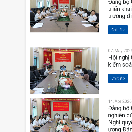
Đảng bộ 
triển kha
trường đi
Chi tiết
07, May 202
Hội nghị 
kiểm soá
Chi tiết
14, Apr 2026
Đảng bộ 
nghiên cứ
Nghị quyế
ương Đản