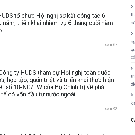
HUDS tổ chức Hội nghị sơ kết công tác 6
th
 năm; triển khai nhiệm vụ 6 tháng cuối năm
n
6
ng
xem 67
qu
có
Công ty HUDS tham dự Hội nghị toàn quốc
tr
u, học tập, quán triệt và triển khai thực hiện
đi
ết số 10-NQ/TW của Bộ Chính trị về phát
h tế có vốn đầu tư nước ngoài.
ki
xem 92
C