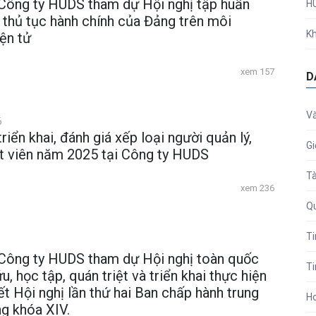
Công ty HUDS tham dự Hội nghị tập huấn
H
i thủ tục hành chính của Đảng trên môi
Kh
ện tử
xem 157
D
V
6
triển khai, đánh giá xếp loại người quản lý,
Gi
t viên năm 2025 tại Công ty HUDS
Tà
xem 236
Qu
Ti
Công ty HUDS tham dự Hội nghị toàn quốc
Ti
u, học tập, quán triệt và triển khai thực hiện
t Hội nghị lần thứ hai Ban chấp hành trung
H
g khóa XIV.